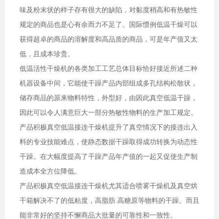
味及粉末状的样子存有很大的缺陷，对黏度稍高和有热敏性
规定的商品也是心有余而力不足了。国际惯例低温干燥可以
获得超卓的商品的溶解度和高品质的商品，可是年产值又太
低，且成本珍贵。
低温活性干燥机的各类加工工艺总体目标恰好接近所述二种
机器设备中间，它能使干躁产品内部组成多孔结构松散状，
储存商品的原来物料特性，外型好，由因此真空低温干躁，
因此可以令人满意巨大一部分热敏性物料的生产加工规定。
产品积极真空低温接连干燥机提升了真空情况下的接连出入
料的专业技能难点，使静态数据干躁取得成功转换为动态性
干躁。在大幅度提高了干躁产品年产值的一起又促使生产制
造成本全方位降低。
产品积极真空低温接连干燥机尤其适合喷雾干燥机及真空烘
干箱解决不了的低粘度，高脂肪.高糖原等物料的干躁。而且
能非常好的坚持不懈商品大批量的可靠性和一致性。