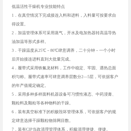
低温活性干燥机专业技能特点
1．在真空情况下完成接连入料和进料，入料量可按要求自
得设置。
2．加温管理体系可采用蒸气，开水及电加热器转高温导热
油加温等形式多样。
3．干躁温度从25℃－80℃肆意调养，二十分钟－一个小时
后开始接连进料直到大批量完成。
4．履带式采用铁氟龙材料，工作中稳定、牢固、遇热总面
积匀称。履带式速率可肆意调养层数分2—5层，可依据客户
的年产值规定确定。
5．采用多种多样面料机器设备可习惯性液态、中药浸膏、
颗粒料及颗粒等各种物料的干躁。
6．装有真空标准下的积极毁坏管理体系，可依据客户的规
定肆意选择干躁颗粒物筛网目数。
7．装有CIP当政清理管理体系，积极清理便捷、便捷。