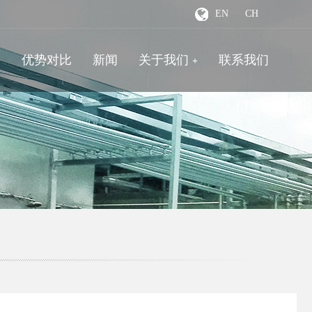
EN
CH
优势对比
新闻
关于我们
联系我们
+
+