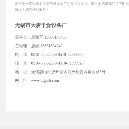
谢谢您一直以来对大唐干燥设备厂的关心与支持。请自由选择我们在下面提
竭力为您方便和服务！
无锡市大唐干燥设备厂
董事长：唐逸平 13906188438
总经理：唐虓 13861804242
电 话：0510-83582259 0510-83399950
传 真：0510-83582259 0510-83399920
地 址：无锡惠山经济开发区前洲配套区鑫园路5号
网 址：www.dtgzsb.com